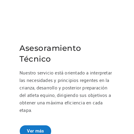
Teléfono
:
011-15-6637-1728
328.6 km
Direcciones
Atalaya Veterinaria
Av. Sarmiento 1054
Asesoramiento
Intendente Alvear
Técnico
Argentina
Nuestro servicio está orientado a interpretar
Teléfono
:
02302-481176
las necesidades y principios regentes en la
crianza, desarrollo y posterior preparación
353.9 km
del atleta equino, dirigiendo sus objetivos a
Direcciones
obtener una máxima eficiencia en cada
El Calden Veterinaria
etapa.
Necochea 707
Azul
Argentina
Ver más