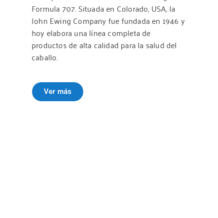
Formula 707. Situada en Colorado, USA, la
Argentina
John Ewing Company fue fundada en 1946 y
Teléfono
:
02355 422291
hoy elabora una línea completa de
productos de alta calidad para la salud del
436.7 km
caballo.
Direcciones
Brumatti, Clínica Equina
Ver más
Calle 28 Nº 101
25 de Mayo, Buenos Aires
Argentina
Teléfono
:
02345-466655
451.9 km
Direcciones
Pasarini Agropecuaria 25
Calle 32 Nº1699