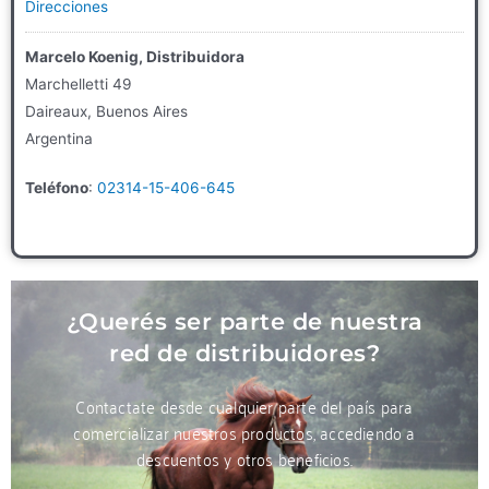
Direcciones
Marcelo Koenig, Distribuidora
Marchelletti 49
Daireaux, Buenos Aires
Argentina
Teléfono
:
02314-15-406-645
260.7 km
Direcciones
Las Aguadas Veterinaria
¿Querés ser parte de nuestra
Quintana 6465
red de distribuidores?
Mones Cazon
Argentina
Contactate desde cualquier parte del país para
comercializar nuestros productos, accediendo a
Teléfono
:
02396 15-42-2370
descuentos y otros beneficios.