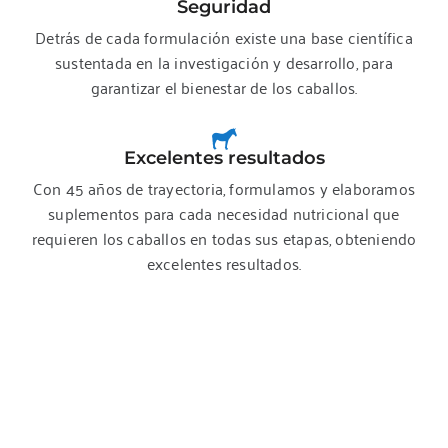
Seguridad
327 km
Detrás de cada formulación existe una base científica
Direcciones
sustentada en la investigación y desarrollo, para
garantizar el bienestar de los caballos.
El Establo, Veterinaria
Alberdi 231
Pehuajó, Buenos Aires
Excelentes resultados
Argentina
Con 45 años de trayectoria, formulamos y elaboramos
suplementos para cada necesidad nutricional que
Teléfono
:
02396-15-428-035
requieren los caballos en todas sus etapas, obteniendo
excelentes resultados.
327.3 km
Direcciones
Manuela Sosa – Equestrium
Lavalle 84
Bolivar, Buenos Aires
Argentina