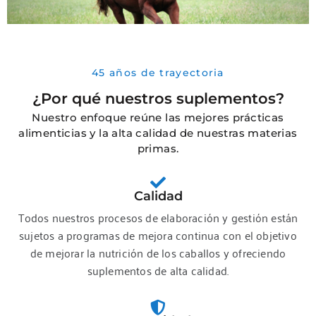
281.5 km
Direcciones
La Tranquera Veterinaria
San Martín 100
45 años de trayectoria
Trenque Lauquen
¿Por qué nuestros suplementos?
Argentina
Nuestro enfoque reúne las mejores prácticas
alimenticias y la alta calidad de nuestras materias
Teléfono
:
02392 42-4107
primas.
283.1 km
Direcciones
Calidad
Todos nuestros procesos de elaboración y gestión están
Alcobedo, Veterinaria
sujetos a programas de mejora continua con el objetivo
Irigoyen 773
de mejorar la nutrición de los caballos y ofreciendo
Pehuajó, Buenos Aires
suplementos de alta calidad.
Argentina
Teléfono
:
02396-473193