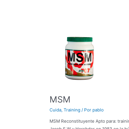
MSM
Cuida
,
Training
/ Por
pablo
MSM Reconstituyente Apto para: trainin
Jacob S W y Hershder en 1983 en la bú