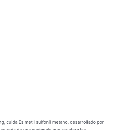
g, cuida Es metil sulfonil metano, desarrollado por
squeda de una sustancia que reuniera las